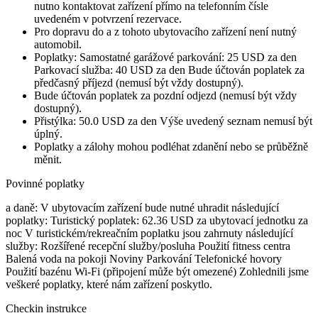
nutno kontaktovat zařízení přímo na telefonním čísle
uvedeném v potvrzení rezervace.
Pro dopravu do a z tohoto ubytovacího zařízení není nutný
automobil.
Poplatky: Samostatné garážové parkování: 25 USD za den
Parkovací služba: 40 USD za den Bude účtován poplatek za
předčasný příjezd (nemusí být vždy dostupný).
Bude účtován poplatek za pozdní odjezd (nemusí být vždy
dostupný).
Přistýlka: 50.0 USD za den Výše uvedený seznam nemusí být
úplný.
Poplatky a zálohy mohou podléhat zdanění nebo se průběžně
měnit.
Povinné poplatky
a daně: V ubytovacím zařízení bude nutné uhradit následující
poplatky: Turistický poplatek: 62.36 USD za ubytovací jednotku za
noc V turistickém/rekreačním poplatku jsou zahrnuty následující
služby: Rozšířené recepční služby/posluha Použití fitness centra
Balená voda na pokoji Noviny Parkování Telefonické hovory
Použití bazénu Wi-Fi (připojení může být omezené) Zohlednili jsme
veškeré poplatky, které nám zařízení poskytlo.
Checkin instrukce