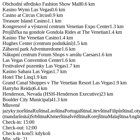
Obchodní středisko Fashion Show Mall
0.6
km
Kasino Wynn Las Vegas
0.6
km
Casino at Circus Circus
0.9
km
Treasure Island Casino
1.1
km
Kongresové a výstavní centrum Venetian Expo Center
1.3
km
Projížďka na gondole Gondola Rides at The Venetian
1.4
km
Kasino The Venetian Casino
1.4
km
Hughes Center (centrum podnikání)
1.5
km
Zábavní park Adventuredome
1.6
km
Nákupní centrum Forum Shops v areálu Caesars
1.6
km
Las Vegas Convention Center
1.6
km
Festivalové pozemky Las Vegas
1.7
km
Kasino Sahara Las Vegas
1.7
km
Hotel The Linq
1.9
km
Grand Canal Shoppes v The Venetian Resort Las Vegas
1.9
km
Harryho Reida)
6.4
km
Henderson, Nevada (HSH-Henderson Executive)
23
km
Boulder City Municipal)
41.3
km
Mluvené
jazyky
:
norština
Ruština
Laoština
Portugalština
Litevština
Filipínština
Loty
(mandarínská)
Srbština
Khmerština
švédština
Korejština
Malajština
Angli
Check-in
:
15:00
Check-out
:
12:00
Check-in končí
:
kdykoli
Min. věk
:
21