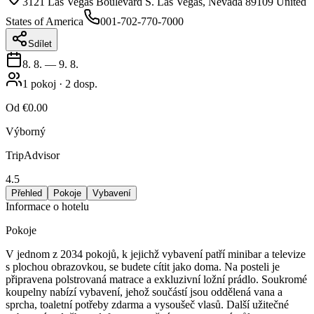
3121 Las Vegas Boulevard S. Las Vegas, Nevada 89109 United
States of America
001-702-770-7000
Sdílet
8. 8.
—
9. 8.
1
pokoj
·
2
dosp.
Od
€0.00
Výborný
TripAdvisor
4.5
Přehled
Pokoje
Vybavení
Informace o hotelu
Pokoje
V jednom z 2034 pokojů, k jejichž vybavení patří minibar a televize
s plochou obrazovkou, se budete cítit jako doma. Na posteli je
připravena polstrovaná matrace a exkluzivní ložní prádlo. Soukromé
koupelny nabízí vybavení, jehož součástí jsou oddělená vana a
sprcha, toaletní potřeby zdarma a vysoušeč vlasů. Další užitečné