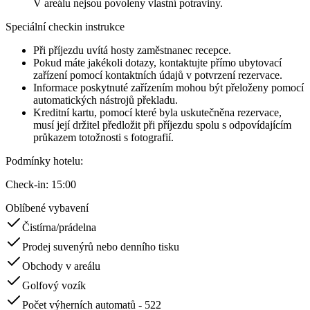
V areálu nejsou povoleny vlastní potraviny.
Speciální checkin instrukce
Při příjezdu uvítá hosty zaměstnanec recepce.
Pokud máte jakékoli dotazy, kontaktujte přímo ubytovací
zařízení pomocí kontaktních údajů v potvrzení rezervace.
Informace poskytnuté zařízením mohou být přeloženy pomocí
automatických nástrojů překladu.
Kreditní kartu, pomocí které byla uskutečněna rezervace,
musí její držitel předložit při příjezdu spolu s odpovídajícím
průkazem totožnosti s fotografií.
Podmínky hotelu
:
Check-in:
15:00
Oblíbené vybavení
Čistírna/prádelna
Prodej suvenýrů nebo denního tisku
Obchody v areálu
Golfový vozík
Počet výherních automatů - 522