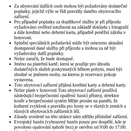
Za ubytování dalších osob mohou být požadovány dodatečné
poplatky, jejichž výše se řídí pravidly daného ubytovacího
zařízení.
Pro případné poplatky za doplňkové služby je při příjezdu
vyžadováno ověření totožnosti na základě dokladu s fotografií
a dále kreditní nebo debetní karta, případně peněžní záloha v
hotovosti.
Splnění speciálních požadavků může být omezeno aktuální
dostupností dané služby při příjezdu a mohou za ně být
vyžadovány další poplatky.
Nelze zaručit, že bude dostupné.
Jméno na platební kartě, která se použije pro úhradu
dodatečných služeb poskytnutých během pobytu, musí být
shodné se jménem osoby, na kterou je rezervace pokoje
vystavena.
Toto ubytovací zařízení přijímá kreditní karty a debetní karty.
Nelze platit v hotovosti Toto ubytovací zařízení používá
následující bezpečnostní opatření: hasicí přístroj, detektor
kouře a bezpečnostní systém Mějte prosím na paměti, že
kulturní zvyklosti a pravidla pro hosty se v různých zemích a
různých ubytovacích zařízeních liší.
Zásady uvedené na této stránce nám sdělilo příslušné zařízení.
Evropský bazén (vyhrazený bazén pouze pro dospělé, kde je
povoleno opalování nahoře bez) je otevřen od 9:00 do 17:00.