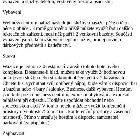
vybavení a služby: telefon, vestavěný trezor a psací stůl.
Vybavení
Wellness centrum nabízí následující služby: masáže, péče o tělo a
péče o obličej. Kromě golfového hřiště můžete využít řadu dalších
rekreačních zařízení, mezi něž patří i 2 venkovní bazény. Součástí
vybavení jsou také rozšířené recepční služby, prodej novin a
dárkových předmětů a kadeřnictví.
Strava
Wazuzu je jednou z 4 restaurací v areálu tohoto hotelového
komplexu. Dostanete-li hlad, můžete také využít 24hodinovou
pokojovou službu nebo si zakoupit občerstvení v 2 kavárnách.
Chcete-li si vychutnat svůj oblíbený nápoj, bude vám k dispozici bar
u bazénu nebo 4 bary / salonky. Business, další vybavení Hostům
jsou k dispozici business centrum, expresní ubytování a expresní
odhlášení při odjezdu. Hodláte uspořádat obchodní nebo
společenskou akci? V tomto hotelu můžete využít konferenční
prostory o velikosti 756 m 2 (mj. konferenční prostory a zasedací
místnosti). Přímo v areálu je hostům k dispozici samostatné
parkování (za příplatek).
Zajímavosti