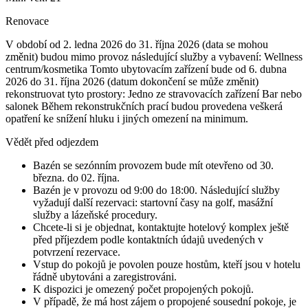
Renovace
V období od 2. ledna 2026 do 31. října 2026 (data se mohou
změnit) budou mimo provoz následující služby a vybavení: Wellness
centrum/kosmetika Tomto ubytovacím zařízení bude od 6. dubna
2026 do 31. října 2026 (datum dokončení se může změnit)
rekonstruovat tyto prostory: Jedno ze stravovacích zařízení Bar nebo
salonek Během rekonstrukčních prací budou provedena veškerá
opatření ke snížení hluku i jiných omezení na minimum.
Vědět před odjezdem
Bazén se sezónním provozem bude mít otevřeno od 30.
března. do 02. října.
Bazén je v provozu od 9:00 do 18:00. Následující služby
vyžadují další rezervaci: startovní časy na golf, masážní
služby a lázeňské procedury.
Chcete-li si je objednat, kontaktujte hotelový komplex ještě
před příjezdem podle kontaktních údajů uvedených v
potvrzení rezervace.
Vstup do pokojů je povolen pouze hostům, kteří jsou v hotelu
řádně ubytováni a zaregistrováni.
K dispozici je omezený počet propojených pokojů.
V případě, že má host zájem o propojené sousední pokoje, je