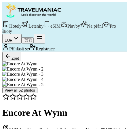
Hotely
Letenky
eSIM
Plavby
Na přání
Pro
školy
EUR
🇨🇿
Přihlásit se
Registrace
Zpět
View all
52
photos
Encore At Wynn