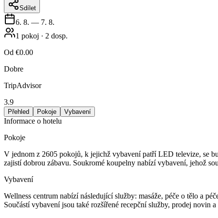
Sdílet
6. 8.
—
7. 8.
1
pokoj
·
2
dosp.
Od
€0.00
Dobre
TripAdvisor
3.9
Přehled
Pokoje
Vybavení
Informace o hotelu
Pokoje
V jednom z 2605 pokojů, k jejichž vybavení patří LED televize, se bud
zajistí dobrou zábavu. Soukromé koupelny nabízí vybavení, jehož souč
Vybavení
Wellness centrum nabízí následující služby: masáže, péče o tělo a péče
Součástí vybavení jsou také rozšířené recepční služby, prodej novin 