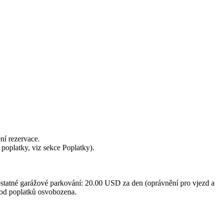
ní rezervace.
oplatky, viz sekce Poplatky).
tatné garážové parkování: 20.00 USD za den (oprávnění pro vjezd a
 od poplatků osvobozena.