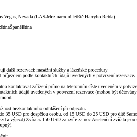
ě Las Vegas, Nevada (LAS-Mezinárodní letiště Harryho Reida).
ština
Španělština
jí další rezervaci: masážní služby a lázeňské procedury.
řed příjezdem podle kontaktních údajů uvedených v potvrzení rezervace.
tno kontaktovat zařízení přímo na telefonním čísle uvedeném v potvrze
aktních údajů uvedených v potvrzení rezervace (mohou být účtovány p
omobil.
žnost bezkontaktního odhlášení při odjezdu.
SD do 35 USD pro dospělou osobu, od 15 USD do 25 USD pro dítě Samos
zd a výjezd) Zvířata: 150 USD za zvíře za noc Asistenční zvířata jsou
tupný).
ěnit.