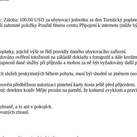
tky: Záloha: 100.00 USD za ubytovací jednotku za den Turistický popla
ší zahrnuté položky Použití fitness centra Připojení k internetu (může
atky, jejichž výše se řídí pravidly daného ubytovacího zařízení.
ováno ověření totožnosti na základě dokladu s fotografií a dále kreditn
upností dané služby při příjezdu a mohou za ně být vyžadovány další p
ých služeb poskytnutých během pobytu, musí být shodné se jménem osob
rovést předběžnou autorizaci platební karty hosta ještě před příjezdem.
ení: detektor kouře Mějte prosím na paměti, že kulturní zvyklosti a pra
zbraně, a to ani v pokojích.
ovaných zbraní.