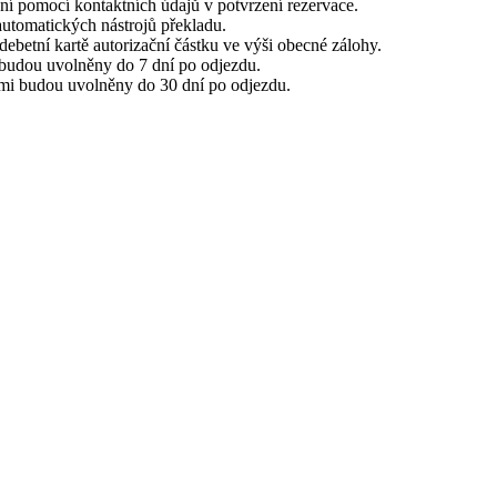
ení pomocí kontaktních údajů v potvrzení rezervace.
utomatických nástrojů překladu.
 debetní kartě autorizační částku ve výši obecné zálohy.
budou uvolněny do 7 dní po odjezdu.
ami budou uvolněny do 30 dní po odjezdu.