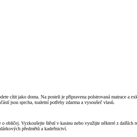
ete cítit jako doma. Na posteli je připravena polstrovaná matrace a exk
ástí jsou sprcha, toaletní potřeby zdarma a vysoušeč vlasů.
 o obličej. Vyzkoušejte štěstí v kasinu nebo využijte některé z dalších
a dárkových předmětů a kadeřnictví.