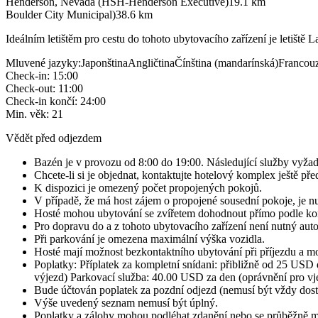
Henderson, Nevada (HSH-Henderson Executive)
19.1
km
Boulder City Municipal)
38.6
km
Ideálním letištěm pro cestu do tohoto ubytovacího zařízení je letišt
Mluvené jazyky
:
Japonština
Angličtina
Čínština (mandarínská)
Francouz
Check-in
:
15:00
Check-out
:
11:00
Check-in končí
:
24:00
Min. věk
:
21
Vědět před odjezdem
Bazén je v provozu od 8:00 do 19:00. Následující služby vyžadu
Chcete-li si je objednat, kontaktujte hotelový komplex ještě p
K dispozici je omezený počet propojených pokojů.
V případě, že má host zájem o propojené sousední pokoje, je nu
Hosté mohou ubytování se zvířetem dohodnout přímo podle kont
Pro dopravu do a z tohoto ubytovacího zařízení není nutný aut
Při parkování je omezena maximální výška vozidla.
Hosté mají možnost bezkontaktního ubytování při příjezdu a mo
Poplatky: Příplatek za kompletní snídani: přibližně od 25 U
výjezd) Parkovací služba: 40.00 USD za den (oprávnění pro vje
Bude účtován poplatek za pozdní odjezd (nemusí být vždy dos
Výše uvedený seznam nemusí být úplný.
Poplatky a zálohy mohou podléhat zdanění nebo se průběžně m