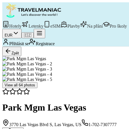
Hotely
Letenky
eSIM
Plavby
Na přání
Pro školy
EUR
🇨🇿
Přihlásit se
Registrace
Zpět
View all
64
photos
Park Mgm Las Vegas
3770 Las Vegas Blvd S, Las Vegas, US
1-702-7307777