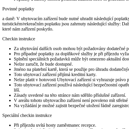
Povinné poplatky
a daně: V ubytovacím zařízení bude nutné uhradit následující popla
turistickém/rekreačním poplatku jsou zahrnuty následující služby: Dal
které nám zařízení poskytlo.
Checkin instrukce
Za ubytování dalších osob mohou být požadovány dodatečné popl
Pro případné poplatky za doplňkové služby je při příjezdu vyžad
Splnění speciálních požadavků může být omezeno aktuální dost
Nelze zaručit, že bude dostupné.
Jméno na platební kartě, která se použije pro úhradu dodatečn
Toto ubytovací zařízení přijímá kreditní karty.
Nelze platit v hotovosti Ubytovací zařízení si vyhrazuje právo p
Toto ubytovací zařízení používá následující bezpečnostní opatř
liší.
Zásady uvedené na této stránce nám sdělilo příslušné zařízení.
V areálu tohoto ubytovacího zařízení není povoleno mít střelné 
Na vyžádání je možné zajistit bezpečné uložení řádně zaregistr
Speciální checkin instrukce
Při příjezdu uvítá hosty zaměstnanec recepce.