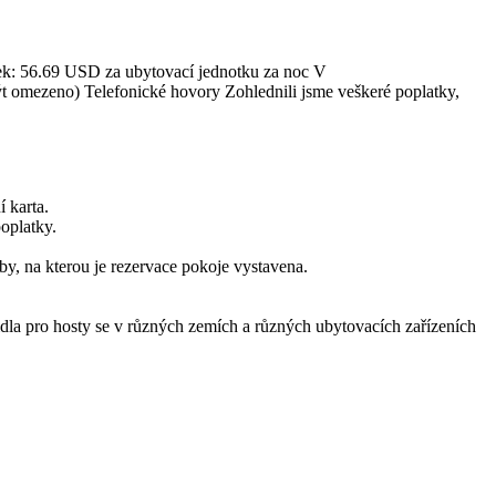
tek: 56.69 USD za ubytovací jednotku za noc V
 být omezeno) Telefonické hovory Zohlednili jsme veškeré poplatky,
í karta.
oplatky.
y, na kterou je rezervace pokoje vystavena.
vidla pro hosty se v různých zemích a různých ubytovacích zařízeních