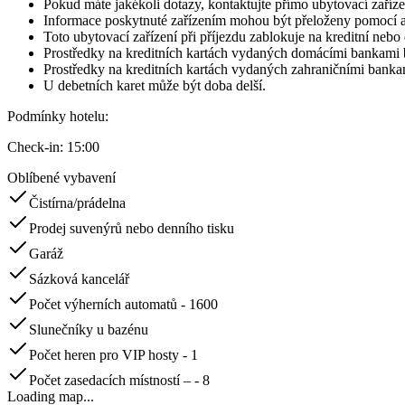
Pokud máte jakékoli dotazy, kontaktujte přímo ubytovací zaříz
Informace poskytnuté zařízením mohou být přeloženy pomocí a
Toto ubytovací zařízení při příjezdu zablokuje na kreditní nebo
Prostředky na kreditních kartách vydaných domácími bankami 
Prostředky na kreditních kartách vydaných zahraničními bank
U debetních karet může být doba delší.
Podmínky hotelu
:
Check-in:
15:00
Oblíbené vybavení
Čistírna/prádelna
Prodej suvenýrů nebo denního tisku
Garáž
Sázková kancelář
Počet výherních automatů - 1600
Slunečníky u bazénu
Počet heren pro VIP hosty - 1
Počet zasedacích místností – - 8
Loading map...