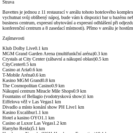
Strava
Bavettes je jednou z 11 restaurací v areálu tohoto hotelového komple
vychutnat svůj oblíbený nápoj, bude vám k dispozici bar u bazénu neb
business centrum, expresní ubytování a expresní odhlášení při odjez
konferenční centrum a 8 zasedací místnosti). Přímo v areálu je hostům
Zajímavosti
Klub Dolby Live
0.1
km
MGM Grand Garden Arena (multifunkční aréna)
0.3
km
Crystals at City Center (zábavní a nákupní oblast)
0.5
km
CityCenter
0.5
km
Casino at Aria
0.6
km
T-Mobile Aréna
0.6
km
Kasino MGM Grand
0.8
km
The Cosmopolitan Casino
0.9
km
Nákupní centrum Miracle Mile Shops
0.9
km
Fountains of Bellagio (vodotrysková show)
1
km
Eiffelova věž v Las Vegas
1
km
Divadlo a místo konání show PH Live
1
km
Kasino Excalibur
1.1
km
Hotel a kasino OYO
1.1
km
Casino at Luxor Las Vegas
1.2
km
Harryho Reida)
5.1
km