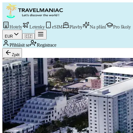
Hotely
Letenky
eSIM
Plavby
Na přání
Pro školy
EUR
🇨🇿
Přihlásit se
Registrace
Zpět