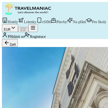
Hotely
Letenky
eSIM
Plavby
Na přání
Pro školy
EUR
🇨🇿
Přihlásit se
Registrace
Zpět