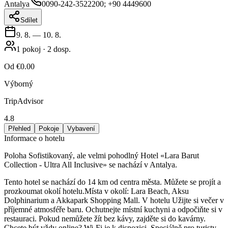
Antalya
0090-242-3522200; +90 4449600
Sdílet
9. 8.
—
10. 8.
1
pokoj
·
2
dosp.
Od
€0.00
Výborný
TripAdvisor
4.8
Přehled
Pokoje
Vybavení
Informace o hotelu
Poloha Sofistikovaný, ale velmi pohodlný Hotel «Lara Barut
Collection - Ultra All Inclusive» se nachází v Antalya.
Tento hotel se nachází do 14 km od centra města. Můžete se projít a
prozkoumat okolí hotelu.Místa v okolí: Lara Beach, Aksu
Dolphinarium a Akkapark Shopping Mall. V hotelu Užijte si večer v
příjemné atmosféře baru. Ochutnejte místní kuchyni a odpočiňte si v
restauraci. Pokud nemůžete žít bez kávy, zajděte si do kavárny.
Chcete být vždy online? Wi-Fi je k dispozici. Speciálně pro turisty,