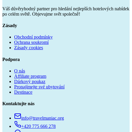
Váš důvěryhodný partner pro hledání nejlepších hotelových nabídek
po celém světě. Objevujme svět společně!
Zásady
Obchodní podmínky
Ochrana soukromí
Zásady cookies
Podpora
O nás
Affiliate program
Dárkový poukaz
Pronajímejte své ubytování
Destinace
Kontaktujte nás
info@travelmaniac.org
+420 775 666 278