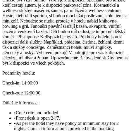
kteří cestují autem, je k dispozici parkovací zóna. Kosmetické a
wellness služby: masérna, sauna, parní lázeň a wellness centrum.
Hosté, kteří rádi sportují, si budou moci užít posilovnu, stolní tenis a
minigolf. Nebudete se nudit, protože v hotelu nabízí knihovna,
bowling a gril. Fanoušci plavání si užijí bazén, akvapark, vnitřní
bazén a venkovní bazén. Děti budou mít radost, je tu pro ně dětský
koutek. Přístupnost: K dispozici je výtah. Pro hosty hotelu jsou k
dispozici další služby. Například, prádelna, čistírna, žehlení, denní
tisk a služby concierge. Zaměstnanci hotelu mluví anglicky,
německý a ruský. Vybavení pokojů V pokoji je pro vás k dipozici
televize, minibar a župan. Upozorňujeme, že uvedené služby nemusí
být k dispozici ve všech pokojích.
Podmínky hotelu
:
Check-in:
14:00:00
Check-out:
12:00:00
Důležité informace
:
•
Cot / crib: not included
•
Front desk is open 24/7.
•
As per the hotel they have policy of minimum stay for 2
nights. Contact information is provided in the booking