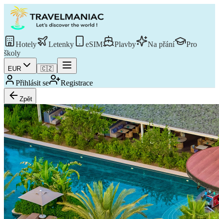
Hotely
Letenky
eSIM
Plavby
Na přání
Pro
školy
EUR
🇨🇿
Přihlásit se
Registrace
Zpět