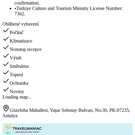
confirmation.
•
Turkiye Culture and Tourism Ministry License Number:
7362.
Oblíbené vybavení
Počítač
Klimatizace
Nonstop recepce
Výtah
Směnárna
Topení
Ochranka
Noviny
Loading map...
Güzeloba Mahallesi, Yaşar Sobutay Bulvarı, No:30, PK:07235,
Antalya