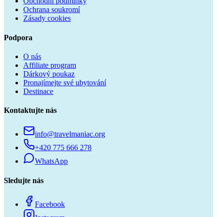
Obchodní podmínky
Ochrana soukromí
Zásady cookies
Podpora
O nás
Affiliate program
Dárkový poukaz
Pronajímejte své ubytování
Destinace
Kontaktujte nás
info@travelmaniac.org
+420 775 666 278
WhatsApp
Sledujte nás
Facebook