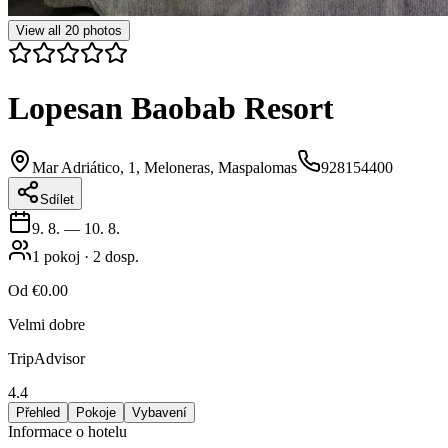
View all
20
photos
Lopesan Baobab Resort
Mar Adriático, 1, Meloneras, Maspalomas
928154400
Sdílet
9. 8.
—
10. 8.
1
pokoj
·
2
dosp.
Od
€0.00
Velmi dobre
TripAdvisor
4.4
Přehled
Pokoje
Vybavení
Informace o hotelu