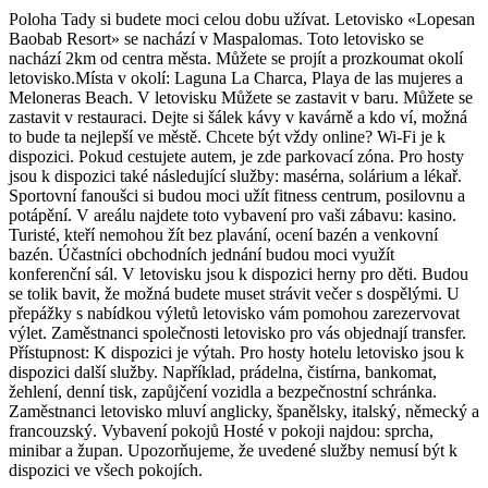
Poloha Tady si budete moci celou dobu užívat. Letovisko «Lopesan
Baobab Resort» se nachází v Maspalomas. Toto letovisko se
nachází 2km od centra města. Můžete se projít a prozkoumat okolí
letovisko.Místa v okolí: Laguna La Charca, Playa de las mujeres a
Meloneras Beach. V letovisku Můžete se zastavit v baru. Můžete se
zastavit v restauraci. Dejte si šálek kávy v kavárně a kdo ví, možná
to bude ta nejlepší ve městě. Chcete být vždy online? Wi-Fi je k
dispozici. Pokud cestujete autem, je zde parkovací zóna. Pro hosty
jsou k dispozici také následující služby: masérna, solárium a lékař.
Sportovní fanoušci si budou moci užít fitness centrum, posilovnu a
potápění. V areálu najdete toto vybavení pro vaši zábavu: kasino.
Turisté, kteří nemohou žít bez plavání, ocení bazén a venkovní
bazén. Účastníci obchodních jednání budou moci využít
konferenční sál. V letovisku jsou k dispozici herny pro děti. Budou
se tolik bavit, že možná budete muset strávit večer s dospělými. U
přepážky s nabídkou výletů letovisko vám pomohou zarezervovat
výlet. Zaměstnanci společnosti letovisko pro vás objednají transfer.
Přístupnost: K dispozici je výtah. Pro hosty hotelu letovisko jsou k
dispozici další služby. Například, prádelna, čistírna, bankomat,
žehlení, denní tisk, zapůjčení vozidla a bezpečnostní schránka.
Zaměstnanci letovisko mluví anglicky, španělsky, italský, německý a
francouzský. Vybavení pokojů Hosté v pokoji najdou: sprcha,
minibar a župan. Upozorňujeme, že uvedené služby nemusí být k
dispozici ve všech pokojích.