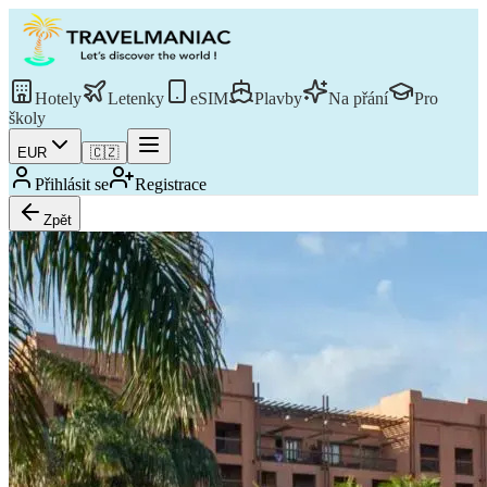
Hotely
Letenky
eSIM
Plavby
Na přání
Pro
školy
EUR
🇨🇿
Přihlásit se
Registrace
Zpět