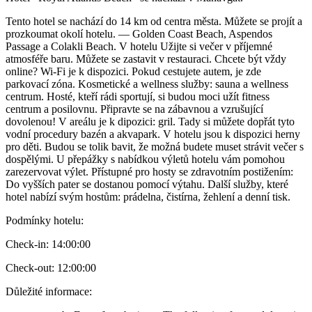
Tento hotel se nachází do 14 km od centra města. Můžete se projít a
prozkoumat okolí hotelu. — Golden Coast Beach, Aspendos
Passage a Colakli Beach. V hotelu Užijte si večer v příjemné
atmosféře baru. Můžete se zastavit v restauraci. Chcete být vždy
online? Wi-Fi je k dispozici. Pokud cestujete autem, je zde
parkovací zóna. Kosmetické a wellness služby: sauna a wellness
centrum. Hosté, kteří rádi sportují, si budou moci užít fitness
centrum a posilovnu. Připravte se na zábavnou a vzrušující
dovolenou! V areálu je k dipozici: gril. Tady si můžete dopřát tyto
vodní procedury bazén a akvapark. V hotelu jsou k dispozici herny
pro děti. Budou se tolik bavit, že možná budete muset strávit večer s
dospělými. U přepážky s nabídkou výletů hotelu vám pomohou
zarezervovat výlet. Přístupné pro hosty se zdravotním postižením:
Do vyšších pater se dostanou pomocí výtahu. Další služby, které
hotel nabízí svým hostům: prádelna, čistírna, žehlení a denní tisk.
Podmínky hotelu
:
Check-in:
14:00:00
Check-out:
12:00:00
Důležité informace
: