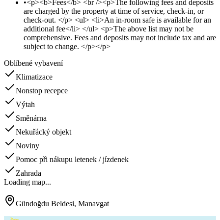
•
<p><b>Fees</b> <br /><p>The following fees and deposits
are charged by the property at time of service, check-in, or
check-out. </p> <ul> <li>An in-room safe is available for an
additional fee</li> </ul> <p>The above list may not be
comprehensive. Fees and deposits may not include tax and are
subject to change. </p></p>
Oblíbené vybavení
Klimatizace
Nonstop recepce
Výtah
Směnárna
Nekuřácký objekt
Noviny
Pomoc při nákupu letenek / jízdenek
Zahrada
Loading map...
Gündoğdu Beldesi, Manavgat