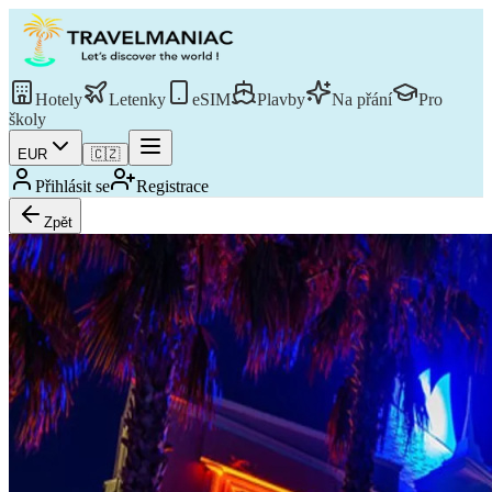
Hotely
Letenky
eSIM
Plavby
Na přání
Pro
školy
EUR
🇨🇿
Přihlásit se
Registrace
Zpět