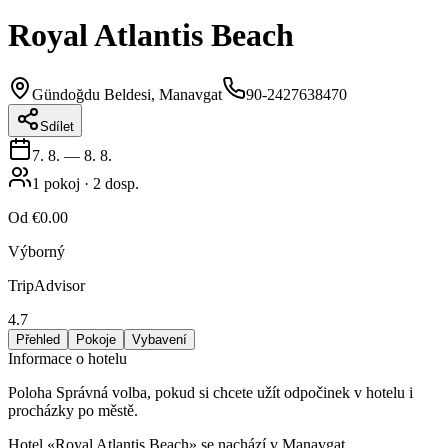
Royal Atlantis Beach
Gündoğdu Beldesi, Manavgat
90-2427638470
Sdílet
7. 8.
—
8. 8.
1
pokoj
·
2
dosp.
Od
€0.00
Výborný
TripAdvisor
4.7
Přehled
Pokoje
Vybavení
Informace o hotelu
Poloha Správná volba, pokud si chcete užít odpočinek v hotelu i
procházky po městě.
Hotel «Royal Atlantis Beach» se nachází v Manavgat.