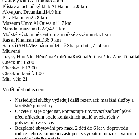
Golfový klub Al Hamra
8.4
km
Přístav a jachtařský klub Al Hamra
12.9
km
Akvapark Dreamland
14.9
km
Pláž Flamingo
25.8
km
Muzeum Umm Al Quwain
41.7
km
Národní muzeum UAQ
42.2
km
Mořské výzkumné centrum a mořské akvárium
43.3
km
Ras al Khaimah Intl.)
36.9
km
Šardžá (SHJ-Mezinárodní letiště Sharjah Intl.)
71.4
km
Mluvené
jazyky
:
Hindština
Němčina
Arabština
Ruština
Portugalština
Angličtina
Ita
Check-in
:
15:00
Check-out
:
12:00
Check-in končí
:
1:00
Min. věk
:
21
Vědět před odjezdem
Následující služby vyžadují další rezervaci: masážní služby a
lázeňské procedury.
Chcete-li si je objednat, kontaktujte ubytovací zařízení ještě
před příjezdem podle kontaktních údajů uvedených v
potvrzení rezervace.
Bezplatné ubytování pro max. 2 děti do 6 let v doprovodu
rodiče nebo zákonného zástupce, s využitím pouze stávajících