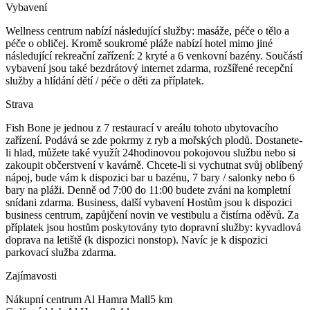
Vybavení
Wellness centrum nabízí následující služby: masáže, péče o tělo a
péče o obličej. Kromě soukromé pláže nabízí hotel mimo jiné
následující rekreační zařízení: 2 kryté a 6 venkovní bazény. Součástí
vybavení jsou také bezdrátový internet zdarma, rozšířené recepční
služby a hlídání dětí / péče o děti za příplatek.
Strava
Fish Bone je jednou z 7 restaurací v areálu tohoto ubytovacího
zařízení. Podává se zde pokrmy z ryb a mořských plodů. Dostanete-
li hlad, můžete také využít 24hodinovou pokojovou službu nebo si
zakoupit občerstvení v kavárně. Chcete-li si vychutnat svůj oblíbený
nápoj, bude vám k dispozici bar u bazénu, 7 bary / salonky nebo 6
bary na pláži. Denně od 7:00 do 11:00 budete zváni na kompletní
snídani zdarma. Business, další vybavení Hostům jsou k dispozici
business centrum, zapůjčení novin ve vestibulu a čistírna oděvů. Za
příplatek jsou hostům poskytovány tyto dopravní služby: kyvadlová
doprava na letiště (k dispozici nonstop). Navíc je k dispozici
parkovací služba zdarma.
Zajímavosti
Nákupní centrum Al Hamra Mall
5
km