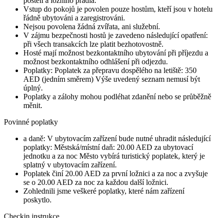
postelí a ložního prádla.
Vstup do pokojů je povolen pouze hostům, kteří jsou v hotelu
řádně ubytováni a zaregistrováni.
Nejsou povolena žádná zvířata, ani služební.
V zájmu bezpečnosti hostů je zavedeno následující opatření:
při všech transakcích lze platit bezhotovostně.
Hosté mají možnost bezkontaktního ubytování při příjezdu a
možnost bezkontaktního odhlášení při odjezdu.
Poplatky: Poplatek za přepravu dospělého na letiště: 350
AED (jedním směrem) Výše uvedený seznam nemusí být
úplný.
Poplatky a zálohy mohou podléhat zdanění nebo se průběžně
měnit.
Povinné poplatky
a daně: V ubytovacím zařízení bude nutné uhradit následující
poplatky: Městská/místní daň: 20.00 AED za ubytovací
jednotku a za noc Město vybírá turistický poplatek, který je
splatný v ubytovacím zařízení.
Poplatek činí 20.00 AED za první ložnici a za noc a zvyšuje
se o 20.00 AED za noc za každou další ložnici.
Zohlednili jsme veškeré poplatky, které nám zařízení
poskytlo.
Checkin instrukce