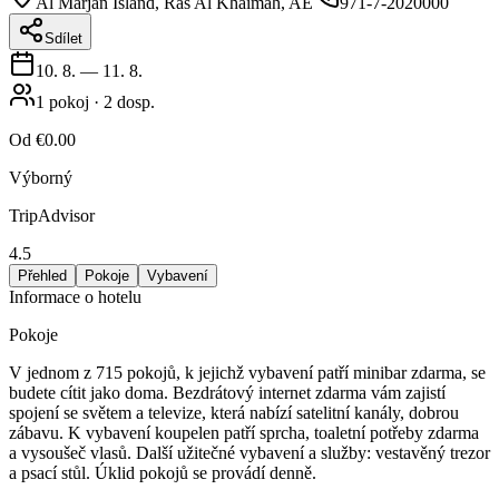
Al Marjan Island, Ras Al Khaimah, AE
971-7-2020000
Sdílet
10. 8.
—
11. 8.
1
pokoj
·
2
dosp.
Od
€0.00
Výborný
TripAdvisor
4.5
Přehled
Pokoje
Vybavení
Informace o hotelu
Pokoje
V jednom z 715 pokojů, k jejichž vybavení patří minibar zdarma, se
budete cítit jako doma. Bezdrátový internet zdarma vám zajistí
spojení se světem a televize, která nabízí satelitní kanály, dobrou
zábavu. K vybavení koupelen patří sprcha, toaletní potřeby zdarma
a vysoušeč vlasů. Další užitečné vybavení a služby: vestavěný trezor
a psací stůl. Úklid pokojů se provádí denně.