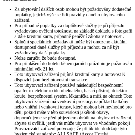
Za ubytování dalších osob mohou být požadovány dodatečné
poplatky, jejichž výše se řídí pravidly daného ubytovacího
zařízení.
Pro případné poplatky za doplňkové služby je při příjezdu
vyžadováno ověření totožnosti na základě dokladu s fotografií
a dále kreditní karta, případně peněžní záloha v hotovosti.
Splnění speciálních požadavků může být omezeno aktuální
dostupností dané služby při příjezdu a mohou za ně být
vyžadovány další poplatky.
Nelze zaručit, že bude dostupné.
Pro přihlášení do hotelu během jarních prázdnin je požadován
minimální věk 21 let.
Toto ubytovací zařízení přijímá kreditní karty a hotovost K
dispozici jsou bezhotovostní transakce.
Toto ubytovací zařízení používá následující bezpečnostní
opatření: detektor oxidu uhelnatého, hasicí přístroj, detektor
kouře, bezpečnostní systém, lékárnička a mříž na oknech Toto
ubytovací zařízení má venkovní prostory, například balkóny
nebo vnitřní i venkovní terasy, které mohou být nevhodné pro
děti; pokud máte v této souvislosti jakékoli obavy,
doporučujeme se před příjezdem obrátit na ubytovací zařízení,
abyste si ověřili, jestli vás může ubytovat ve vhodném pokoji
Provozovatel zařízení potvrzuje, že při úklidu dodržuje tyto
hygienické standardy: ALLSAFE (Accor Hotels).