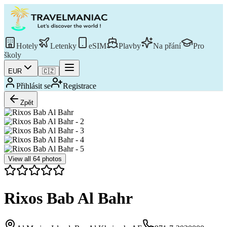
Hotely
Letenky
eSIM
Plavby
Na přání
Pro
školy
EUR
🇨🇿
Přihlásit se
Registrace
Zpět
View all
64
photos
Rixos Bab Al Bahr