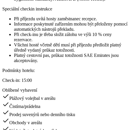
Speciální checkin instrukce
Při příjezdu uvítá hosty zaměstnanec recepce.
Informace poskytnuté zařízením mohou být přeloženy pomocí
automatických nástrojů překladu.
Při check-inu je třeba složit zálohu ve výši 10 % ceny
rezervace.
Všichni hosté včetně dětí musí při příjezdu předložit platný
úředně vydaný průkaz totožnosti.
Platný cestovní pas, průkaz totožnosti SAE Emirates jsou
akceptovány.
Podmínky hotelu
:
Check-in:
15:00
Oblíbené vybavení
Plážový volejbal v areálu
Čistírna/prádelna
Prodej suvenýrů nebo denního tisku
Obchody v areálu