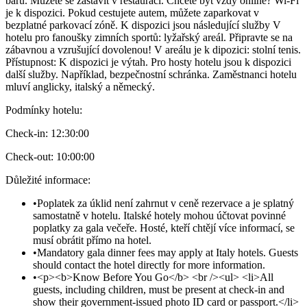
baru. Můžete se zastavit v restauraci. Chcete být vždy online? Wi-Fi
je k dispozici. Pokud cestujete autem, můžete zaparkovat v
bezplatné parkovací zóně. K dispozici jsou následující služby V
hotelu pro fanoušky zimních sportů: lyžařský areál. Připravte se na
zábavnou a vzrušující dovolenou! V areálu je k dipozici: stolní tenis.
Přístupnost: K dispozici je výtah. Pro hosty hotelu jsou k dispozici
další služby. Například, bezpečnostní schránka. Zaměstnanci hotelu
mluví anglicky, italský a německý.
Podmínky hotelu
:
Check-in:
12:30:00
Check-out:
10:00:00
Důležité informace
:
•
Poplatek za úklid není zahrnut v ceně rezervace a je splatný
samostatně v hotelu. Italské hotely mohou účtovat povinné
poplatky za gala večeře. Hosté, kteří chtějí více informací, se
musí obrátit přímo na hotel.
•
Mandatory gala dinner fees may apply at Italy hotels. Guests
should contact the hotel directly for more information.
•
<p><b>Know Before You Go</b> <br /><ul> <li>All
guests, including children, must be present at check-in and
show their government-issued photo ID card or passport.</li>