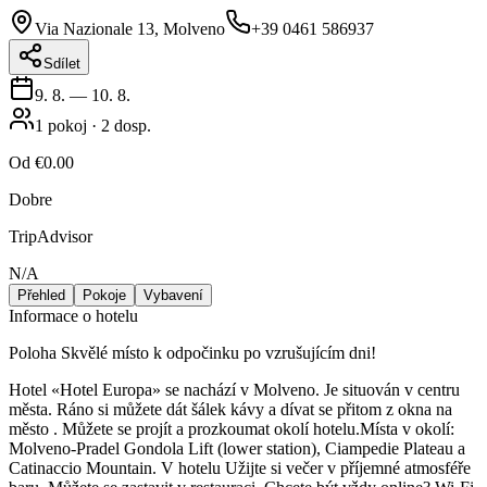
Via Nazionale 13, Molveno
+39 0461 586937
Sdílet
9. 8.
—
10. 8.
1
pokoj
·
2
dosp.
Od
€0.00
Dobre
TripAdvisor
N/A
Přehled
Pokoje
Vybavení
Informace o hotelu
Poloha Skvělé místo k odpočinku po vzrušujícím dni!
Hotel «Hotel Europa» se nachází v Molveno. Je situován v centru
města. Ráno si můžete dát šálek kávy a dívat se přitom z okna na
město . Můžete se projít a prozkoumat okolí hotelu.Místa v okolí:
Molveno-Pradel Gondola Lift (lower station), Ciampedie Plateau a
Catinaccio Mountain. V hotelu Užijte si večer v příjemné atmosféře