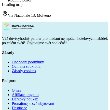
Rodinný pokoj
Loading map...
Via Nazionale 13, Molveno
Váš důvěryhodný partner pro hledání nejlepších hotelových nabídek
po celém světě. Objevujme svět společně!
Zásady
Obchodní podmínky
Ochrana soukromí
Zásady cookies
Podpora
O nás
Affiliate program
Dárkový poukaz
Pronajímejte své ubytování
Destinace