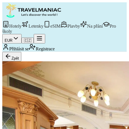
Hotely
Letenky
eSIM
Plavby
Na přání
Pro
školy
EUR
🇨🇿
Přihlásit se
Registrace
Zpět