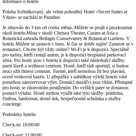
Informace o hotelu
Poloha Sofistikovaný, ale velmi pohodlný Hotel «Secret Suites at
Vdara» se nachází in Paradise.
Je situován do 3 km od centra města. Můžete se projít a prozkoumat
okolí hotelu.Místa v okolí: Chelsea Theater, Casino at Aria a
Botanická zahrada Bellagio Conservatory & Botanical Gardens. V
hotelu Můžete se zastavit v baru. Je čas se dobře najíst! Zastavte se v
restauraci. Chcete být vždy online? Wi-Fi je k dispozici. Speciálně
pro turisty, kteří cestují autem, je k dispozici bezplatná parkovací
zóna. Pro hosty jsou v hotelu k dispozici také následující služby:
parní lázeň a wellness centrum. Hosté, kteří rádi sportují, si budou
moci užít fitness centrum. Turisté, kteří nemohou žít bez plavání,
ocení venkovní bazén. U přepážky s nabídkou výletů hotelu vám
pomohou zarezervovat výlet. Domácí mazlíčci jsou vítáni. Přístupné
pro hosty se zdravotním postižením: Do vyšších pater se dostanou
pomocí výtahu. Hosté mohou využít také tyto služby: prádelna,
čistírna, bankomat, denní tisk, bezpečnostní schránka a služby
concierge.
Podmínky hotelu
:
Check-in:
16:00:00
Check-out:
11:00:00