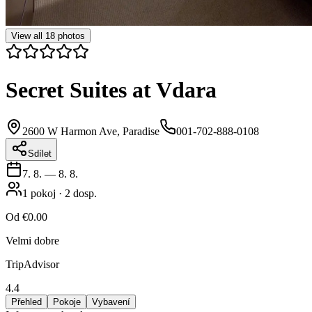
View all
18
photos
Secret Suites at Vdara
2600 W Harmon Ave, Paradise
001-702-888-0108
Sdílet
7. 8.
—
8. 8.
1
pokoj
·
2
dosp.
Od
€0.00
Velmi dobre
TripAdvisor
4.4
Přehled
Pokoje
Vybavení