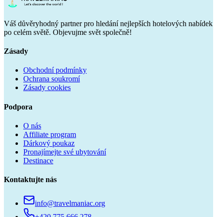
Váš důvěryhodný partner pro hledání nejlepších hotelových nabídek
po celém světě. Objevujme svět společně!
Zásady
Obchodní podmínky
Ochrana soukromí
Zásady cookies
Podpora
O nás
Affiliate program
Dárkový poukaz
Pronajímejte své ubytování
Destinace
Kontaktujte nás
info@travelmaniac.org
+420 775 666 278