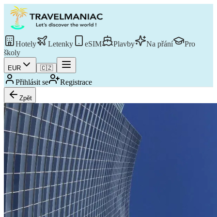
Hotely
Letenky
eSIM
Plavby
Na přání
Pro
školy
EUR
🇨🇿
Přihlásit se
Registrace
Zpět