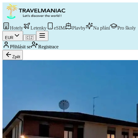
Hotely
Letenky
eSIM
Plavby
Na přání
Pro školy
EUR
🇨🇿
Přihlásit se
Registrace
Zpět