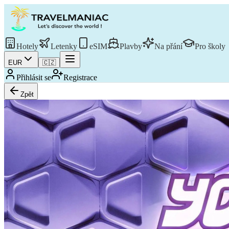
Hotely
Letenky
eSIM
Plavby
Na přání
Pro školy
EUR
🇨🇿
Přihlásit se
Registrace
Zpět