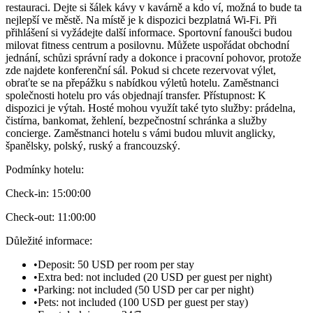
restauraci. Dejte si šálek kávy v kavárně a kdo ví, možná to bude ta
nejlepší ve městě. Na místě je k dispozici bezplatná Wi-Fi. Při
přihlášení si vyžádejte další informace. Sportovní fanoušci budou
milovat fitness centrum a posilovnu. Můžete uspořádat obchodní
jednání, schůzi správní rady a dokonce i pracovní pohovor, protože
zde najdete konferenční sál. Pokud si chcete rezervovat výlet,
obraťte se na přepážku s nabídkou výletů hotelu. Zaměstnanci
společnosti hotelu pro vás objednají transfer. Přístupnost: K
dispozici je výtah. Hosté mohou využít také tyto služby: prádelna,
čistírna, bankomat, žehlení, bezpečnostní schránka a služby
concierge. Zaměstnanci hotelu s vámi budou mluvit anglicky,
španělsky, polský, ruský a francouzský.
Podmínky hotelu
:
Check-in:
15:00:00
Check-out:
11:00:00
Důležité informace
:
•
Deposit: 50 USD per room per stay
•
Extra bed: not included (20 USD per guest per night)
•
Parking: not included (50 USD per car per night)
•
Pets: not included (100 USD per guest per stay)