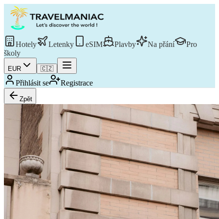
Hotely
Letenky
eSIM
Plavby
Na přání
Pro
školy
EUR
🇨🇿
Přihlásit se
Registrace
Zpět