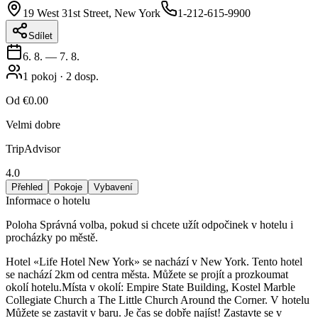
19 West 31st Street, New York
1-212-615-9900
Sdílet
6. 8.
—
7. 8.
1
pokoj
·
2
dosp.
Od
€0.00
Velmi dobre
TripAdvisor
4.0
Přehled
Pokoje
Vybavení
Informace o hotelu
Poloha Správná volba, pokud si chcete užít odpočinek v hotelu i
procházky po městě.
Hotel «Life Hotel New York» se nachází v New York. Tento hotel
se nachází 2km od centra města. Můžete se projít a prozkoumat
okolí hotelu.Místa v okolí: Empire State Building, Kostel Marble
Collegiate Church a The Little Church Around the Corner. V hotelu
Můžete se zastavit v baru. Je čas se dobře najíst! Zastavte se v